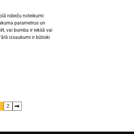
olā robežu noteikumi
aukuma parametrus un
ēt, vai bumba ir iekšā vai
/ārā izsaukumi ir būtiski
]
1
2