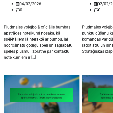
04/02/2026
02/02/2
0
0
Pludmales volejbolā oficiālie bumbas
Pludmales volejbo
apstrādes noteikumi nosaka, kā
punktu gūšanu kat
spēlētājiem jāinteraktē ar bumbu, lai
komandas var gūt
nodrošinātu godīgu spēli un saglabātu
radot ātru un din
spēles plūsmu. Izpratne par kontaktu
Stratēģiskas izsp
noteikumiem ir […]