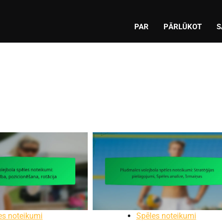
PAR
PĀRLŪKOT
S
es noteikumi
Spēles noteikumi