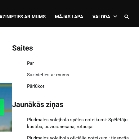
AZINIETIES AR MUMS
MĀJAS LAPA
VALODA
Saites
Par
Sazinieties ar mums
Pārlūkot
Jaunākās ziņas
Pludmales volejbola spēles noteikumi: Spēlētāju
kustība, pozicionēšana, rotācija
Pludmales volejbola oficiālie noteikumi: tiesneša