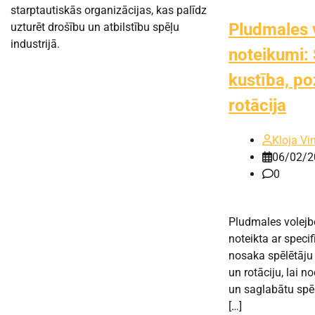
starptautiskās organizācijas, kas palīdz
Pludmales 
uzturēt drošību un atbilstību spēļu
industrijā.
noteikumi: 
kustība, po
rotācija
Kloja Vi
06/02/2
0
Pludmales volejbo
noteikta ar speci
nosaka spēlētāju
un rotāciju, lai n
un saglabātu spē
[…]