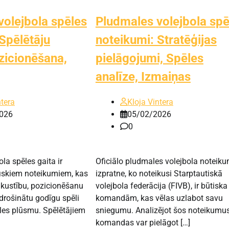
volejbola spēles
Pludmales volejbola spē
Spēlētāju
noteikumi: Stratēģijas
zicionēšana,
pielāgojumi, Spēles
analīze, Izmaiņas
ntera
Kloja Vintera
026
05/02/2026
0
la spēles gaita ir
Oficiālo pludmales volejbola noteik
fiskiem noteikumiem, kas
izpratne, ko noteikusi Starptautiskā
 kustību, pozicionēšanu
volejbola federācija (FIVB), ir būtiska
odrošinātu godīgu spēli
komandām, kas vēlas uzlabot savu
les plūsmu. Spēlētājiem
sniegumu. Analizējot šos noteikumus
komandas var pielāgot […]