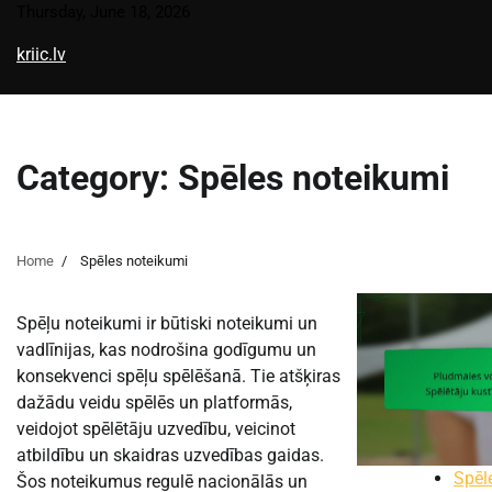
Skip
Thursday, June 18, 2026
to
kriic.lv
content
Category:
Spēles noteikumi
Home
Spēles noteikumi
Spēļu noteikumi ir būtiski noteikumi un
vadlīnijas, kas nodrošina godīgumu un
konsekvenci spēļu spēlēšanā. Tie atšķiras
dažādu veidu spēlēs un platformās,
veidojot spēlētāju uzvedību, veicinot
atbildību un skaidras uzvedības gaidas.
Spēl
Šos noteikumus regulē nacionālās un