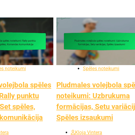
es noteikumi
Spēles noteikumi
volejbola spēles
Pludmales volejbola spē
Rally punktu
noteikumi: Uzbrukuma
 Set spēles,
formācijas, Setu variācij
komunikācija
Spēles izsaukumi
ntera
Kloja Vintera