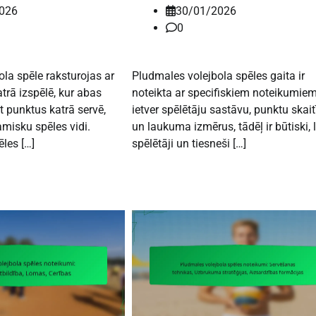
026
30/01/2026
0
la spēle raksturojas ar
Pludmales volejbola spēles gaita ir
rā izspēlē, kur abas
noteikta ar specifiskiem noteikumiem
 punktus katrā servē,
ietver spēlētāju sastāvu, punktu skai
amisku spēles vidi.
un laukuma izmērus, tādēļ ir būtiski, l
ēles […]
spēlētāji un tiesneši […]