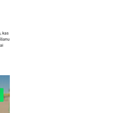
, kas
tīšanu
ai