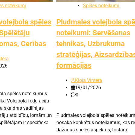
es noteikumi
Spēles noteikumi
volejbola spēles
Pludmales volejbola spē
Spēlētāju
noteikumi: Servēšanas
Lomas, Cerības
tehnikas, Uzbrukuma
stratēģijas, Aizsardzība
ntera
formācijas
026
Kloja Vintera
19/01/2026
ola spēles noteikumus
0
skā Volejbola federācija
a skaidras vadlīnijas
ētāju atbildību, lomām un
Pludmales volejbola spēles noteikum
pēlētājam ir specifiska
nosaka konkrētus noteikumus, kas r
dažādus spēles aspektus, tostarp