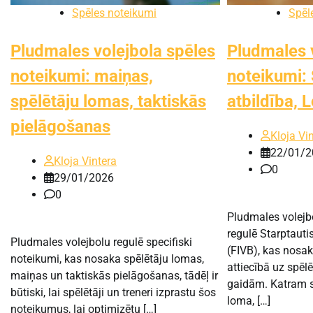
Spēles noteikumi
Spēl
Pludmales volejbola spēles
Pludmales 
noteikumi: maiņas,
noteikumi: 
spēlētāju lomas, taktiskās
atbildība, 
pielāgošanas
Kloja Vi
22/01/2
Kloja Vintera
0
29/01/2026
0
Pludmales volejb
regulē Starptauti
Pludmales volejbolu regulē specifiski
(FIVB), kas nosak
noteikumi, kas nosaka spēlētāju lomas,
attiecībā uz spēl
maiņas un taktiskās pielāgošanas, tādēļ ir
gaidām. Katram s
būtiski, lai spēlētāji un treneri izprastu šos
loma, […]
noteikumus, lai optimizētu […]