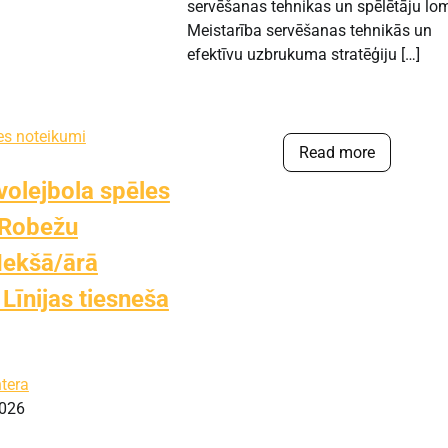
servēšanas tehnikas un spēlētāju lo
Meistarība servēšanas tehnikās un
efektīvu uzbrukuma stratēģiju […]
es noteikumi
Read more
volejbola spēles
 Robežu
Iekšā/ārā
Līnijas tiesneša
ntera
026