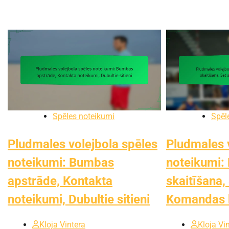
Spēles noteikumi
Spēl
Pludmales volejbola spēles
Pludmales 
noteikumi: Bumbas
noteikumi: 
apstrāde, Kontakta
skaitīšana,
noteikumi, Dubultie sitieni
Komandas 
Kloja Vintera
Kloja Vi