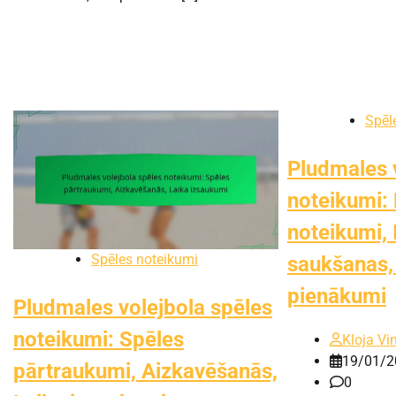
Spēl
Pludmales 
noteikumi:
noteikumi, 
Spēles noteikumi
saukšanas, 
pienākumi
Pludmales volejbola spēles
noteikumi: Spēles
Kloja Vi
19/01/2
pārtraukumi, Aizkavēšanās,
0