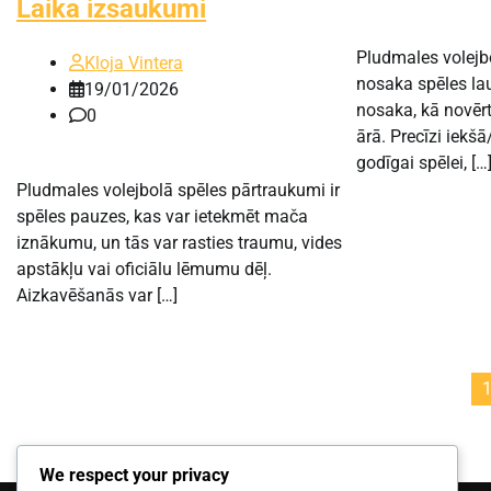
Laika izsaukumi
Pludmales volejb
Kloja Vintera
nosaka spēles l
19/01/2026
nosaka, kā novērt
0
ārā. Precīzi iekšā
godīgai spēlei, […
Pludmales volejbolā spēles pārtraukumi ir
spēles pauzes, kas var ietekmēt mača
iznākumu, un tās var rasties traumu, vides
apstākļu vai oficiālu lēmumu dēļ.
Aizkavēšanās var […]
Posts
pagination
We respect your privacy