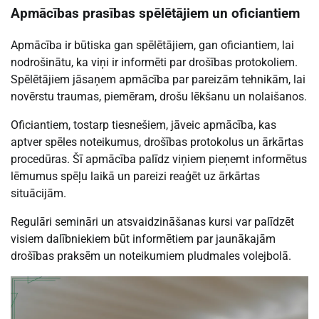
Apmācības prasības spēlētājiem un oficiantiem
Apmācība ir būtiska gan spēlētājiem, gan oficiantiem, lai
nodrošinātu, ka viņi ir informēti par drošības protokoliem.
Spēlētājiem jāsaņem apmācība par pareizām tehnikām, lai
novērstu traumas, piemēram, drošu lēkšanu un nolaišanos.
Oficiantiem, tostarp tiesnešiem, jāveic apmācība, kas
aptver spēles noteikumus, drošības protokolus un ārkārtas
procedūras. Šī apmācība palīdz viņiem pieņemt informētus
lēmumus spēļu laikā un pareizi reaģēt uz ārkārtas
situācijām.
Regulāri semināri un atsvaidzināšanas kursi var palīdzēt
visiem dalībniekiem būt informētiem par jaunākajām
drošības praksēm un noteikumiem pludmales volejbolā.