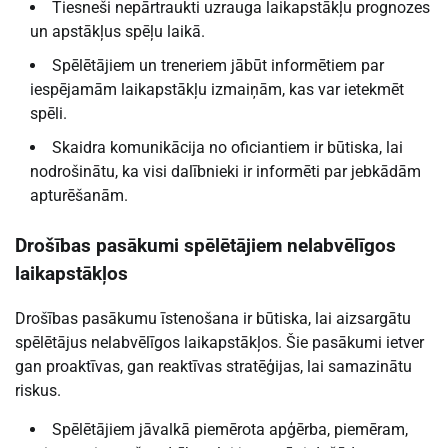
Tiesneši nepārtraukti uzrauga laikapstākļu prognozes
un apstākļus spēļu laikā.
Spēlētājiem un treneriem jābūt informētiem par
iespējamām laikapstākļu izmaiņām, kas var ietekmēt
spēli.
Skaidra komunikācija no oficiantiem ir būtiska, lai
nodrošinātu, ka visi dalībnieki ir informēti par jebkādām
apturēšanām.
Drošības pasākumi spēlētājiem nelabvēlīgos
laikapstākļos
Drošības pasākumu īstenošana ir būtiska, lai aizsargātu
spēlētājus nelabvēlīgos laikapstākļos. Šie pasākumi ietver
gan proaktīvas, gan reaktīvas stratēģijas, lai samazinātu
riskus.
Spēlētājiem jāvalkā piemērota apģērba, piemēram,