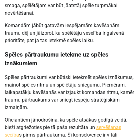
smaga, spēlētājam var būt jāatstāj spēle turpmākai
novērtēšanai.
Komandām jābūt gatavām iespējamām kavēšanām
traumu dēļ un jāizprot, ka spēlētāju veselība ir galvenā
prioritāte, pat ja tas ietekmē spēles laiku.
Spēles pārtraukumu ietekme uz spēles
iznākumiem
Spēles pārtraukumi var būtiski ietekmēt spēles iznākumus,
mainot spēles ritmu un spēlētāju sniegumu. Piemēram,
laikapstākļu kavēšanās var izjaukt komandas ritmu, kamēr
traumu pārtraukums var sniegt iespēju stratēģiskām
izmaiņām.
Oficiantiem jānodrošina, ka spēle atsākas godīgā veidā,
bieži atgriežoties pie tā paša rezultāta un
servēšanas
secība
s pirms pārtraukuma. Šī konsekvence ir vitāli