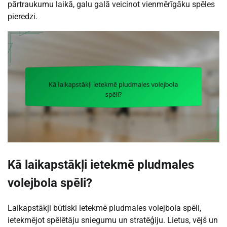
pārtraukumu laikā, galu galā veicinot vienmērīgāku spēles
pieredzi.
Kā laikapstākļi ietekmē pludmales
volejbola spēli?
Laikapstākļi būtiski ietekmē pludmales volejbola spēli,
ietekmējot spēlētāju sniegumu un stratēģiju. Lietus, vējš un