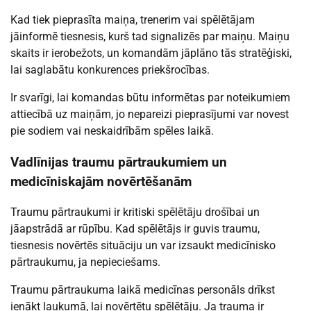
Kad tiek pieprasīta maiņa, trenerim vai spēlētājam
jāinformē tiesnesis, kurš tad signalizēs par maiņu. Maiņu
skaits ir ierobežots, un komandām jāplāno tās stratēģiski,
lai saglabātu konkurences priekšrocības.
Ir svarīgi, lai komandas būtu informētas par noteikumiem
attiecībā uz maiņām, jo nepareizi pieprasījumi var novest
pie sodiem vai neskaidrībām spēles laikā.
Vadlīnijas traumu pārtraukumiem un
medicīniskajām novērtēšanām
Traumu pārtraukumi ir kritiski spēlētāju drošībai un
jāapstrādā ar rūpību. Kad spēlētājs ir guvis traumu,
tiesnesis novērtēs situāciju un var izsaukt medicīnisko
pārtraukumu, ja nepieciešams.
Traumu pārtraukuma laikā medicīnas personāls drīkst
ienākt laukumā, lai novērtētu spēlētāju. Ja trauma ir