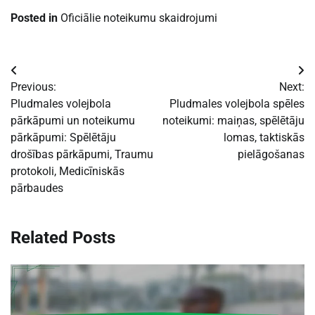
Posted in
Oficiālie noteikumu skaidrojumi
Post
Previous:
Next:
navigation
Pludmales volejbola
Pludmales volejbola spēles
pārkāpumi un noteikumu
noteikumi: maiņas, spēlētāju
pārkāpumi: Spēlētāju
lomas, taktiskās
drošības pārkāpumi, Traumu
pielāgošanas
protokoli, Medicīniskās
pārbaudes
Related Posts