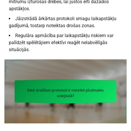
mitrumu izturošas drēbes, lai justos ērti dažādos
apstākļos.
Jāizstrādā ārkārtas protokoli smagu laikapstākļu
gadījumā, tostarp noteiktas drošas zonas.
Regulāra apmācība par laikapstākļu riskiem var
palīdzēt spēlētājiem efektīvi reaģēt nelabvēlīgās
situācijās.