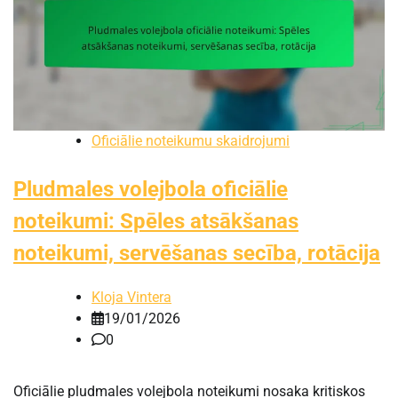
Oficiālie noteikumu skaidrojumi
Pludmales volejbola oficiālie
noteikumi: Spēles atsākšanas
noteikumi, servēšanas secība, rotācija
Kloja Vintera
19/01/2026
0
Oficiālie pludmales volejbola noteikumi nosaka kritiskos