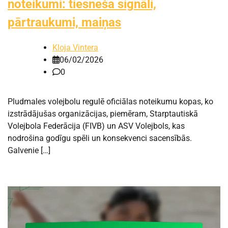
noteikumi: tiesneša signāli,
pārtraukumi, maiņas
Kloja Vintera
06/02/2026
0
Pludmales volejbolu regulē oficiālas noteikumu kopas, ko
izstrādājušas organizācijas, piemēram, Starptautiskā
Volejbola Federācija (FIVB) un ASV Volejbols, kas
nodrošina godīgu spēli un konsekvenci sacensībās.
Galvenie […]