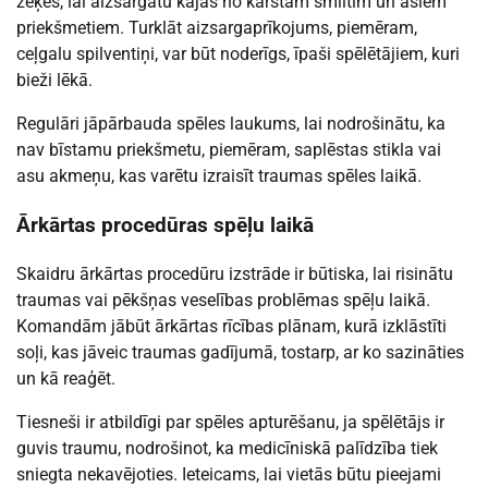
zeķes, lai aizsargātu kājas no karstām smiltīm un asiem
priekšmetiem. Turklāt aizsargaprīkojums, piemēram,
ceļgalu spilventiņi, var būt noderīgs, īpaši spēlētājiem, kuri
bieži lēkā.
Regulāri jāpārbauda spēles laukums, lai nodrošinātu, ka
nav bīstamu priekšmetu, piemēram, saplēstas stikla vai
asu akmeņu, kas varētu izraisīt traumas spēles laikā.
Ārkārtas procedūras spēļu laikā
Skaidru ārkārtas procedūru izstrāde ir būtiska, lai risinātu
traumas vai pēkšņas veselības problēmas spēļu laikā.
Komandām jābūt ārkārtas rīcības plānam, kurā izklāstīti
soļi, kas jāveic traumas gadījumā, tostarp, ar ko sazināties
un kā reaģēt.
Tiesneši ir atbildīgi par spēles apturēšanu, ja spēlētājs ir
guvis traumu, nodrošinot, ka medicīniskā palīdzība tiek
sniegta nekavējoties. Ieteicams, lai vietās būtu pieejami