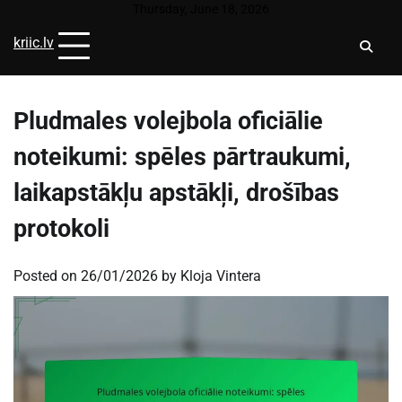
Skip
Thursday, June 18, 2026
to
kriic.lv
content
Pludmales volejbola oficiālie
noteikumi: spēles pārtraukumi,
laikapstākļu apstākļi, drošības
protokoli
Posted on
26/01/2026
by
Kloja Vintera