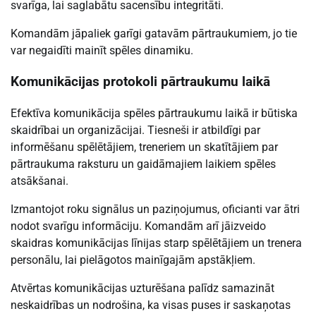
svarīga, lai saglabātu sacensību integritāti.
Komandām jāpaliek garīgi gatavām pārtraukumiem, jo tie
var negaidīti mainīt spēles dinamiku.
Komunikācijas protokoli pārtraukumu laikā
Efektīva komunikācija spēles pārtraukumu laikā ir būtiska
skaidrībai un organizācijai. Tiesneši ir atbildīgi par
informēšanu spēlētājiem, treneriem un skatītājiem par
pārtraukuma raksturu un gaidāmajiem laikiem spēles
atsākšanai.
Izmantojot roku signālus un paziņojumus, oficianti var ātri
nodot svarīgu informāciju. Komandām arī jāizveido
skaidras komunikācijas līnijas starp spēlētājiem un trenera
personālu, lai pielāgotos mainīgajām apstākļiem.
Atvērtas komunikācijas uzturēšana palīdz samazināt
neskaidrības un nodrošina, ka visas puses ir saskaņotas