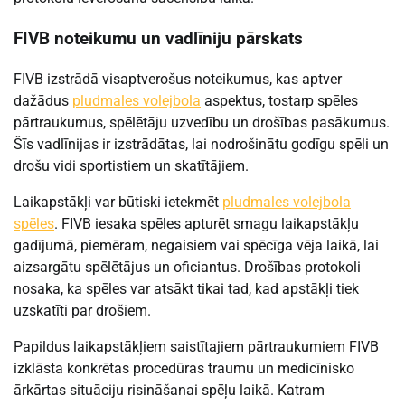
FIVB noteikumu un vadlīniju pārskats
FIVB izstrādā visaptverošus noteikumus, kas aptver
dažādus
pludmales volejbola
aspektus, tostarp spēles
pārtraukumus, spēlētāju uzvedību un drošības pasākumus.
Šīs vadlīnijas ir izstrādātas, lai nodrošinātu godīgu spēli un
drošu vidi sportistiem un skatītājiem.
Laikapstākļi var būtiski ietekmēt
pludmales volejbola
spēles
. FIVB iesaka spēles apturēt smagu laikapstākļu
gadījumā, piemēram, negaisiem vai spēcīga vēja laikā, lai
aizsargātu spēlētājus un oficiantus. Drošības protokoli
nosaka, ka spēles var atsākt tikai tad, kad apstākļi tiek
uzskatīti par drošiem.
Papildus laikapstākļiem saistītajiem pārtraukumiem FIVB
izklāsta konkrētas procedūras traumu un medicīnisko
ārkārtas situāciju risināšanai spēļu laikā. Katram