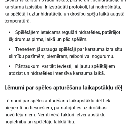
karstuma izsistību. Ir izstrādāti protokoli, lai nodrošinātu,
ka spēlētāji uztur hidratāciju un drošību spēļu laikā augstā
temperatūrā.
Spēlētājiem ieteicams regulāri hidratēties, patērējot
šķidrumus pirms, laikā un pēc spēlēm.
Treneriem jāuzrauga spēlētāji par karstuma izraisītu
slimību pazīmēm, piemēram, reiboni vai nogurumu.
Pārtraukumi var tikt ieviesti, lai ļautu spēlētājiem
atdzist un hidratēties intensīva karstuma laikā.
Lēmumi par spēles apturēšanu laikapstākļu dēļ
Lēmumi par spēles apturēšanu laikapstākļu dēļ tiek
pieņemti no tiesnešiem, pamatojoties uz drošības
novērtējumiem. Ņemti vērā faktori ietver apstākļu
nopietnību un spēlētāju labklājību.