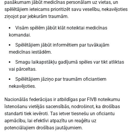
pasākumam jābūt medicīnas personālam uz vietas, un
spēlētājiem ieteicams prioritizēt savu veselību, nekavējoties
ziņojot par jebkurām traumām.
Visām spēlēm jābūt klāt noteiktai medicīnas
komandai.
Spēlētājiem jābūt informētiem par tuvākajām
medicīnas iestādēm.
Smagu laikapstākļu gadījumā spēles var tikt atliktas
vai pārceltas.
Spēlētājiem jāziņo par traumām oficiantiem
nekavējoties.
Nacionālās federācijas ir atbildīgas par FIVB noteikumu
īstenošanu vietējās sacensībās, nodrošinot, ka drošības
standarti tiek ievēroti. Tas ietver tiesnešu un oficiantu
apmācību, lai efektīvi atpazītu un reaģētu uz
potenciālajiem drošības jautājumiem.