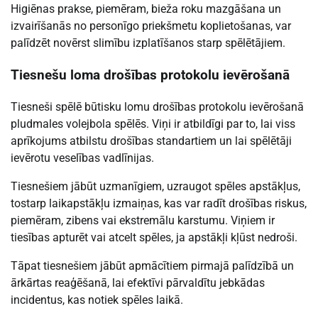
Higiēnas prakse, piemēram, bieža roku mazgāšana un
izvairīšanās no personīgo priekšmetu koplietošanas, var
palīdzēt novērst slimību izplatīšanos starp spēlētājiem.
Tiesnešu loma drošības protokolu ievērošanā
Tiesneši spēlē būtisku lomu drošības protokolu ievērošanā
pludmales volejbola spēlēs. Viņi ir atbildīgi par to, lai viss
aprīkojums atbilstu drošības standartiem un lai spēlētāji
ievērotu veselības vadlīnijas.
Tiesnešiem jābūt uzmanīgiem, uzraugot spēles apstākļus,
tostarp laikapstākļu izmaiņas, kas var radīt drošības riskus,
piemēram, zibens vai ekstremālu karstumu. Viņiem ir
tiesības apturēt vai atcelt spēles, ja apstākļi kļūst nedroši.
Tāpat tiesnešiem jābūt apmācītiem pirmajā palīdzībā un
ārkārtas reaģēšanā, lai efektīvi pārvaldītu jebkādas
incidentus, kas notiek spēles laikā.