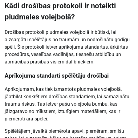
Kādi drošības protokoli ir noteikti
pludmales volejbolā?
Drošības protokoli pludmales volejbolā ir būtiski, lai
aizsargātu spēlētājus no traumām un nodrošinātu godīgu
spēli. Šie protokoli ietver aprīkojuma standartus, ārkārtas
procedūras, veselības vadlīnijas, tiesnešu atbildību un
apmācības prasības visiem dalībniekiem.
Aprīkojuma standarti spēlētāju drošībai
Aprīkojumam, kas tiek izmantots pludmales volejbolā,
jāatbilst konkrētiem drošības standartiem, lai samazinātu
traumu riskus. Tas ietver pašu volejbola bumbu, kas
jāizgatavo no mīkstiem, izturīgiem materiāliem, kas ir
piemēroti āra spēlei.
Spēlētājiem jāvalkā piemērota apavi, piemēram, smilšu