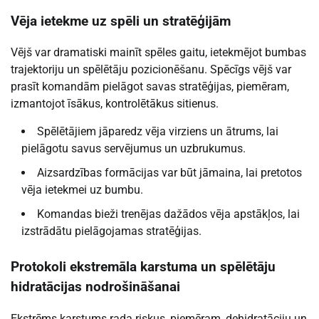
Vēja ietekme uz spēli un stratēģijām
Vējš var dramatiski mainīt spēles gaitu, ietekmējot bumbas
trajektoriju un spēlētāju pozicionēšanu. Spēcīgs vējš var
prasīt komandām pielāgot savas stratēģijas, piemēram,
izmantojot īsākus, kontrolētākus sitienus.
Spēlētājiem jāparedz vēja virziens un ātrums, lai
pielāgotu savus servējumus un uzbrukumus.
Aizsardzības formācijas var būt jāmaina, lai pretotos
vēja ietekmei uz bumbu.
Komandas bieži trenējas dažādos vēja apstākļos, lai
izstrādātu pielāgojamas stratēģijas.
Protokoli ekstremāla karstuma un spēlētāju
hidratācijas nodrošināšanai
Ekstrēms karstums rada riskus, piemēram, dehidratāciju un