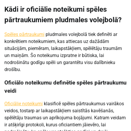
Kādi ir oficiālie noteikumi spēles
pārtraukumiem pludmales volejbolā?
Spēles pārtraukumi
pludmales volejbolā tiek definēti ar
konkrētiem noteikumiem, kas attiecas uz dažādām
situācijām, piemēram, laikapstākļiem, spēlētāju traumām
un maiņām. Šo noteikumu izpratne ir būtiska, lai
nodrošinātu godīgu spēli un garantētu visu dalībnieku
drošību.
Oficiālo noteikumu definētie spēles pārtraukumu
veidi
Oficiālie noteikumi
klasificē spēles pārtraukumus vairākos
veidos, tostarp ar laikapstākļiem saistītās kavēšanās,
spēlētāju traumas un aprīkojuma bojājumi. Katram veidam
ir atšķirīgi protokoli, kurus oficiantiem jāievēro, lai