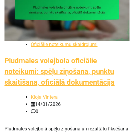
Oficiālie noteikumu skaidrojumi
Pludmales volejbola oficiālie
noteikumi: spēļu ziņošana, punktu
skaitīšana, oficiālā dokumentācija
Kloja Vintera
14/01/2026
0
Pludmales volejbolā spēļu ziņošana un rezultātu fiksēšana