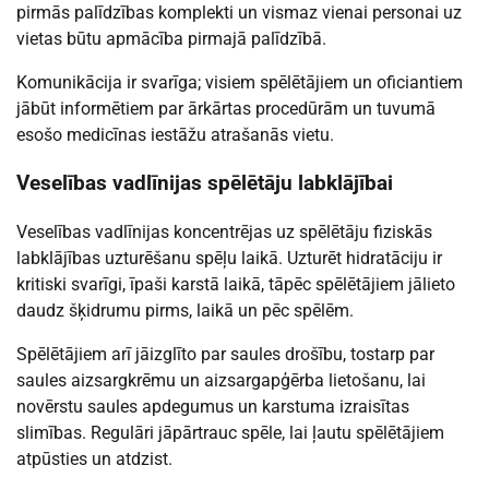
pirmās palīdzības komplekti un vismaz vienai personai uz
vietas būtu apmācība pirmajā palīdzībā.
Komunikācija ir svarīga; visiem spēlētājiem un oficiantiem
jābūt informētiem par ārkārtas procedūrām un tuvumā
esošo medicīnas iestāžu atrašanās vietu.
Veselības vadlīnijas spēlētāju labklājībai
Veselības vadlīnijas koncentrējas uz spēlētāju fiziskās
labklājības uzturēšanu spēļu laikā. Uzturēt hidratāciju ir
kritiski svarīgi, īpaši karstā laikā, tāpēc spēlētājiem jālieto
daudz šķidrumu pirms, laikā un pēc spēlēm.
Spēlētājiem arī jāizglīto par saules drošību, tostarp par
saules aizsargkrēmu un aizsargapģērba lietošanu, lai
novērstu saules apdegumus un karstuma izraisītas
slimības. Regulāri jāpārtrauc spēle, lai ļautu spēlētājiem
atpūsties un atdzist.