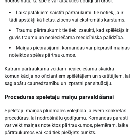
nodrošinātu, ka spēle var atsākties godīgi un droši.
Laikapstākļiem saistīti pārtraukumi: tie notiek, ja ir
tādi apstākļi kā lietus, zibens vai ekstremāls karstums.
Traumu pārtraukumi: tie tiek izsaukti, kad spēlētājs ir
guvis traumu un nepieciešama medicīniska palīdzība.
Maiņas pieprasījumi: komandas var pieprasīt maiņas
noteiktos spēles pārtraukumos.
Katram pārtraukuma veidam nepieciešama skaidra
komunikācija no oficiantiem spēlētājiem un skatītājiem, lai
saglabātu caurredzamību un izpratni par situāciju.
Procedūras spēlētāju maiņu pārvaldīšanai
Spēlētāju maiņas pludmales volejbolā jāievēro konkrētas
procedūras, lai nodrošinātu godīgumu. Komandas parasti
var veikt maiņas noteiktos pārtraukumos, piemēram, laika
pārtraukumos vai kad tiek piešķirts punkts.