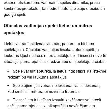
ekstremāls karstums var mainīt spēles dinamiku, prasa
konkrētus protokolus, lai nodrošinātu spēlētāju drošību un
godīgu spēli.
Oficiālās vadlīnijas spēlei lietus un mitros
apstākļos
Lietus var radīt slidenas virsmas, padarot to bīstamu
spēlētājiem. Oficiālās vadlīnijas iesaka apturēt spēli, ja
laukums kļūst nedrošs mitro apstākļu dēļ. Tiesneši novērtē
situāciju, pamatojoties uz redzamību un spēlētāju drošību.
Spēle var tikt apturēta, ja lietus ir tik stiprs, ka ietekmē
redzamību vai laukuma apstākļus.
Spēlētājiem jāizvairās no lēkšanas vai slīdēšanas,
kad smiltis ir mitras, lai novērstu traumas.
Tiesnešiem ir tiesības izsaukt kavēšanos vai atcelt
spēli, pamatojoties uz laikapstākļu novērtējumiem.